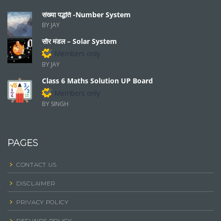
संख्या पद्धति -Number System
BY JAY
सौर मंडल – Solar System
Members only
BY JAY
Class 6 Maths Solution UP Board
Members only
BY SINGH
PAGES
CONTACT US
DISCLAIMER
PRIVACY POLICY
REFUNDS POLICY