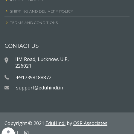
SHIPPING AND DELIVERY POLICY
TERMS AND CONDITIONS
CONTACT US
IIM Road, Lucknow, U.P,
226021
+917398188872
support@eduhindi.in
Copyright © 2021
EduHindi
by
OSR Associates